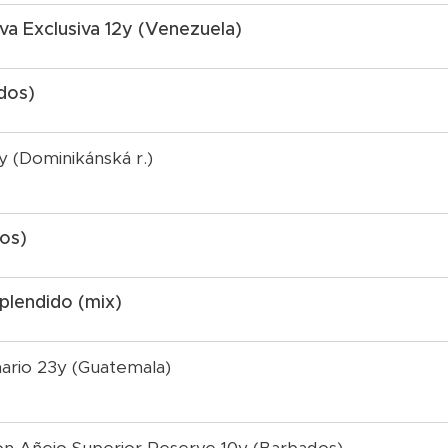
va Exclusiva 12y (Venezuela)
dos)
y (Dominikánská r.)
dos)
lendido (mix)
ario 23y (Guatemala)