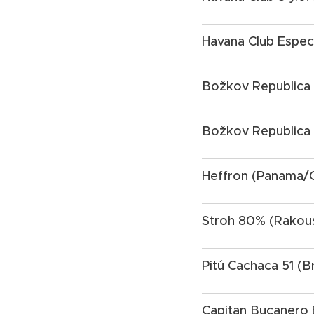
Havana Club Especi
Božkov Republica 
Božkov Republica 
Heffron (Panama/
Stroh 80% (Rakou
Pitú Cachaca 51 (Br
Capitan Bucanero E