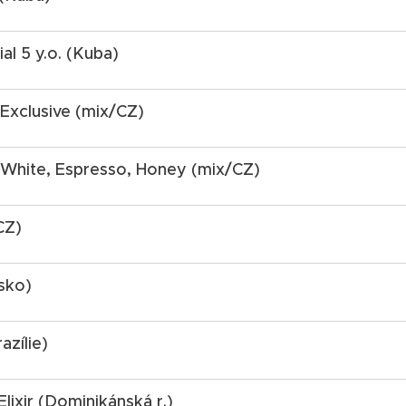
al 5 y.o. (Kuba)
Exclusive (mix/CZ)
White, Espresso, Honey (mix/CZ)
CZ)
sko)
azílie)
lixir (Dominikánská r.)