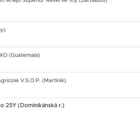
n Añejo Superior Reserve 10y (Barbados)
ny)
 XO (Guatemala)
ricole V.S.O.P. (Martinik)
o 25Y (Dominikánská r.)