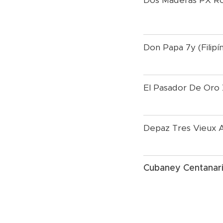
Dos Maderas PX Ro
Don Papa 7y (Filipí
El Pasador De Oro
Depaz Tres Vieux Ag
Cubaney Centanari