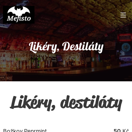
Likéry, Destiláty
Likéry, destiláty
50
Božkov Peprmint
Kč