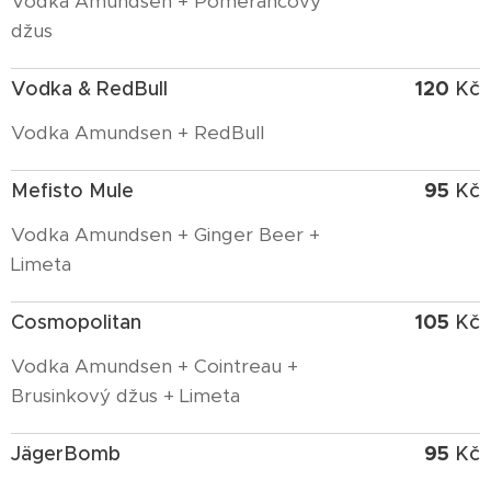
Vodka Amundsen + Pomerančový
džus
120
Vodka & RedBull
Kč
Vodka Amundsen + RedBull
95
Mefisto Mule
Kč
Vodka Amundsen + Ginger Beer +
Limeta
105
Cosmopolitan
Kč
Vodka Amundsen + Cointreau +
Brusinkový džus + Limeta
95
JägerBomb
Kč