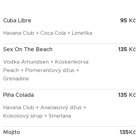
95
Cuba Libre
Kč
Havana Club + Coca Cola + Limetka
135
Sex On The Beach
Kč
Vodka Amundsen + Koskenkorva
Peach + Pomerančový džus +
Grenadina
135
Piňa Colada
Kč
Havana Club + Ananasový džus +
Kokosový sirup + Smetana
135
Mojito
Kč