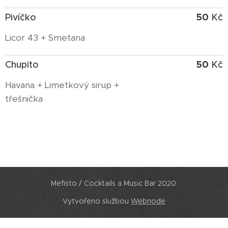
50
Pivíčko
Kč
Licor 43 + Smetana
50
Chupito
Kč
Havana + Limetkový sirup +
třešnička
Mefisto / Cocktails a Music Bar 2020.
Vytvořeno službou
Webnode