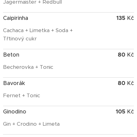
Jagermaister + Redbull
135
Caipirinha
Kč
Cachaca + Limetka + Soda +
Třtinový cukr
80
Beton
Kč
Becherovka + Tonic
80
Bavorák
Kč
Fernet + Tonic
105
Ginodino
Kč
Gin + Crodino + Limeta