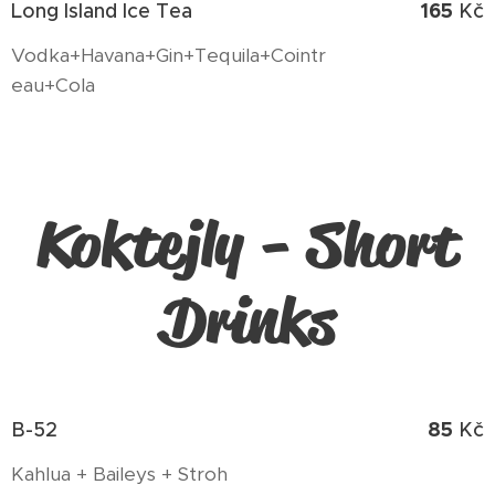
165
Long Island Ice Tea
Kč
Vodka+Havana+Gin+Tequila+Cointr
eau+Cola
Koktejly - Short
Drinks
85
B-52
Kč
Kahlua + Baileys + Stroh